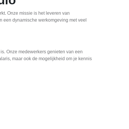
ulo
kt. Onze missie is het leveren van
den een dynamische werkomgeving met veel
g is. Onze medewerkers genieten van een
alaris, maar ook de mogelijkheid om je kennis
 ondersteunende functies zoals
materialen, terwijl onze ondersteunende
en.nl
. In je sollicitatie kun je je motivatie en