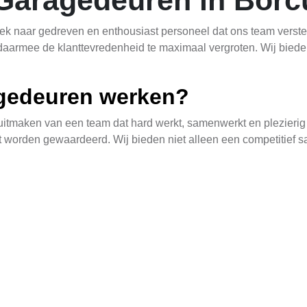
Garagedeuren in Borc
ek naar gedreven en enthousiast personeel dat ons team verster
daarmee de klanttevredenheid te maximaal vergroten. Wij bie
gedeuren werken?
itmaken van een team dat hard werkt, samenwerkt en plezieri
ht worden gewaardeerd. Wij bieden niet alleen een competitief s
 trainingen en ontwikkelingsprogramma's.
eschikbaar?
rend van technische rollen zoals monteurs en installateurs tot
el. Onze technische teams werken met moderne technieken en 
n efficiënte bedrijfsvoering.
n?
aragedeuren? Stuur dan je sollicitatie naar
info@avtgaragedeur