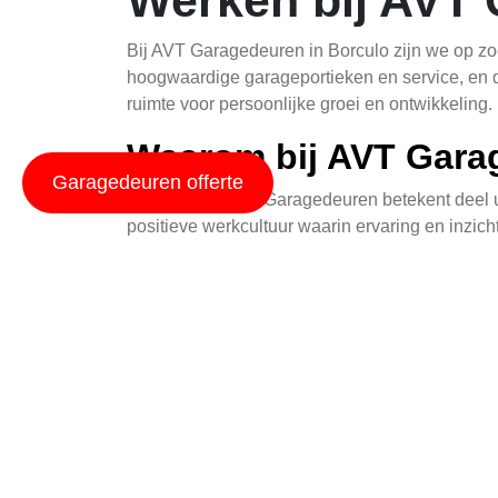
Werken bij AVT 
Bij AVT Garagedeuren in Borculo zijn we op zo
hoogwaardige garageportieken en service, en 
ruimte voor persoonlijke groei en ontwikkeling.
Waarom bij AVT Gara
Garagedeuren offerte
Werkend bij AVT Garagedeuren betekent deel u
positieve werkcultuur waarin ervaring en inzic
en vaardigheden te verbeteren door middel van
Welke functies zijn b
We hebben diverse vacatures beschikbaar, varië
verkoopmedewerkers en administratief persone
medewerkers zich richten op klanttevredenheid e
Hoe kan ik sollicitere
Bent u geïnteresseerd in een carrière bij AVT G