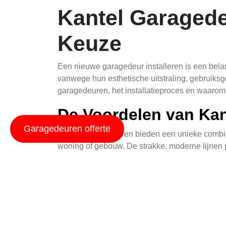
Kantel Garagedeu
Keuze
Een nieuwe garagedeur installeren is een belan
vanwege hun esthetische uitstraling, gebruiksg
garagedeuren, het installatieproces en waarom
De Voordelen van Ka
Garagedeuren offerte
Kantel garagedeuren bieden een unieke combinati
woning of gebouw. De strakke, moderne lijnen p
het geheel. Daarnaast zijn deze garagedeuren
handmatig als met geavanceerde automatische
Een van de belangrijkste voordelen is echter 
hun stevige constructie en veilige vergrende
garage en bezittingen beschermd blijven tegen