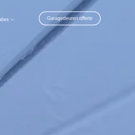
Garagedeuren offerte
ties