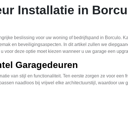
r Installatie in Borcu
grijke beslissing voor uw woning of bedrijfspand in Borculo. K
emak en beveiligingsaspecten. In dit artikel zullen we diepgaa
 u voor deze optie moet kiezen wanneer u uw garage een upgra
ntel Garagedeuren
e van stijl en functionaliteit. Ten eerste zorgen ze voor een f
assen naadloos bij vrijwel elke architectuurstijl, waardoor uw 
 zeer gebruiksvriendelijk. Met hun eenvoudige mechanisme ka
 systemen.
de beveiliging. Kantel garagedeuren bieden een uitstekende b
lingssystemen. Daarnaast bieden ze ook weerstand tegen versc
 de elementen.