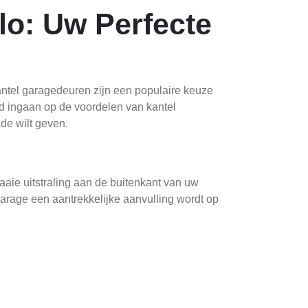
lo: Uw Perfecte
antel garagedeuren zijn een populaire keuze
nd ingaan op de voordelen van kantel
de wilt geven.
raaie uitstraling aan de buitenkant van uw
garage een aantrekkelijke aanvulling wordt op
n men ze met gemak bedienen, zowel
escherming tegen ongewenste bezoekers dankzij
hillende weersomstandigheden, waardoor uw